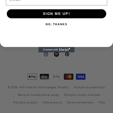
regularna
regularna
SIGN ME UP!
NO, THANKS
Instagram
Facebook
Pinterest
Metody
płatności
© 2026,
ARI matcha
Technologia Shopify
Polityka prywatności
Warunki świadczenia usług
Polityka zwrotu kosztów
Polityka wysyłki
Nota prawna
Dane kontaktowe
FAQ